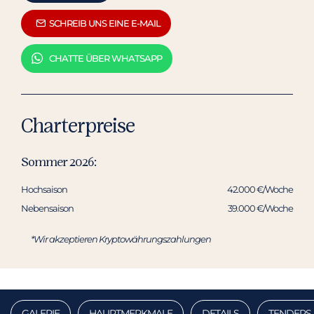
SCHREIB UNS EINE E-MAIL
CHATTE ÜBER WHATSAPP
Charterpreise
Sommer 2026:
Hochsaison
42.000 €/Woche
Nebensaison
39.000 €/Woche
*Wir akzeptieren Kryptowährungszahlungen
GALERIE
HAUPTMERKMALE
DETAILS
TENDERS 