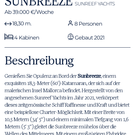
SUNBREEZE
SUNREEF YACHTS
Ab 39.000 €/Woche
18,30 m.
8 Personen
4 Kabinen
Gebaut 2021
Beschreibung
Genießen Sie Opulenz an Bord der
Sunbreeze
, einem
exquisiten 18,3-Meter (60′)-Katamaran, der sich auf der
malerischen Insel Mallorca befindet. Hergestellt von den
angesehenen Sunreef Yachts im Jahr 2021, verkörpert
dieses zeitgenössische Schiff Raffinesse und Kraft und bietet
eine beispiellose Charter-Möglichkeit. Mit einer Breite von
10,5 Metern (34′ 5″) und einem minimalen Tiefgang von 1,6
Metern (5′ 3″) gleitet die Sunbreeze mühelos über die
Wellen des Mittelmeers. Mit einem großzügigen Flybridge,