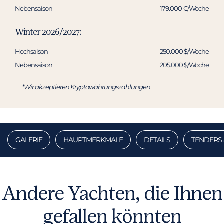
Nebensaison
179.000 €/Woche
Winter 2026/2027:
Hochsaison
250.000 $/Woche
Nebensaison
205.000 $/Woche
*Wir akzeptieren Kryptowährungszahlungen
GALERIE
HAUPTMERKMALE
DETAILS
TENDERS 
Andere Yachten, die Ihnen
gefallen könnten