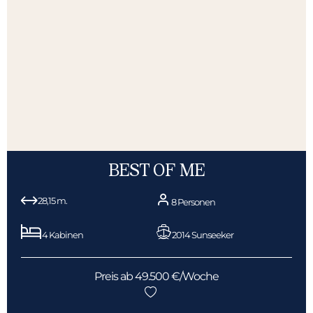
BEST OF ME
28,15 m.
8 Personen
4 Kabinen
2014 Sunseeker
Preis ab 49.500 €/Woche