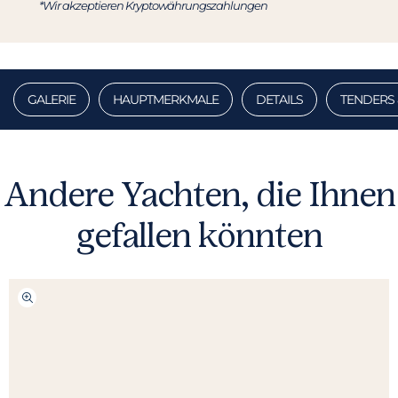
*Wir akzeptieren Kryptowährungszahlungen
GALERIE
HAUPTMERKMALE
DETAILS
TENDERS 
Andere Yachten, die Ihnen
gefallen könnten