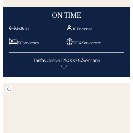
ON TIME
34,16 m.
10 Personas
5 Camarotes
2024 Sanlorenzo
Tarifas desde 125.000 €/Semana