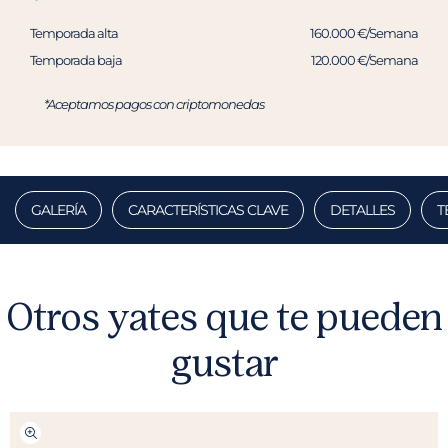
Temporada alta
160.000 €/Semana
Temporada baja
120.000 €/Semana
*Aceptamos pagos con criptomonedas
GALERÍA
CARACTERÍSTICAS CLAVE
DETALLES
T
Otros yates que te pueden
gustar