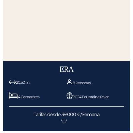
ERA
20,50 m.
8 Personas
4 Camarotes
2024 Fountaine Pajot
Tarifas desde 39.000 €/Semana