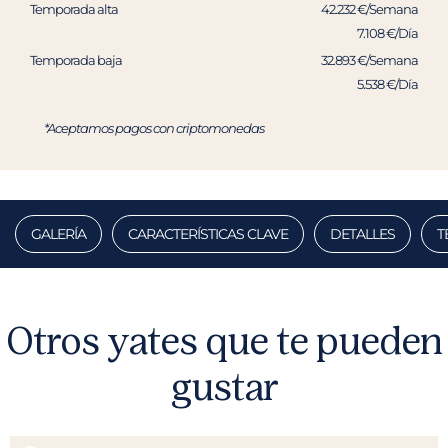
Temporada alta
42.232 €/Semana
7.108 €/Día
Temporada baja
32.893 €/Semana
5.538 €/Día
*Aceptamos pagos con criptomonedas
GALERÍA
CARACTERÍSTICAS CLAVE
DETALLES
T
Otros yates que te pueden
gustar