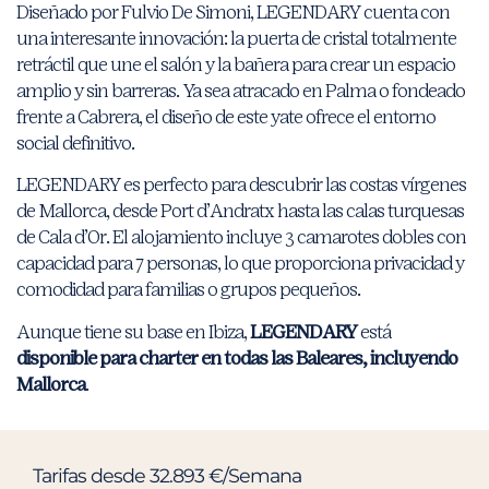
Diseñado por Fulvio De Simoni, LEGENDARY cuenta con
una interesante innovación: la puerta de cristal totalmente
retráctil que une el salón y la bañera para crear un espacio
amplio y sin barreras. Ya sea atracado en Palma o fondeado
frente a Cabrera, el diseño de este yate ofrece el entorno
social definitivo.
LEGENDARY es perfecto para descubrir las costas vírgenes
de Mallorca, desde Port d’Andratx hasta las calas turquesas
de Cala d’Or. El alojamiento incluye 3 camarotes dobles con
capacidad para 7 personas, lo que proporciona privacidad y
comodidad para familias o grupos pequeños.
Aunque tiene su base en Ibiza,
LEGENDARY
está
disponible para charter en todas las Baleares, incluyendo
Mallorca
.
Tarifas desde 32.893 €/Semana