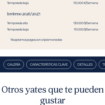
Temporada baja
110.000 €/Semana
Invierno 2026/2027:
Temporada alta
130.000 $/Semana
Temporada baja
110.000 $/Semana
*Aceptamos pagos con criptomonedas
GALERÍA
CARACTERÍSTICAS CLAVE
DETALLES
T
Otros yates que te pueden
gustar